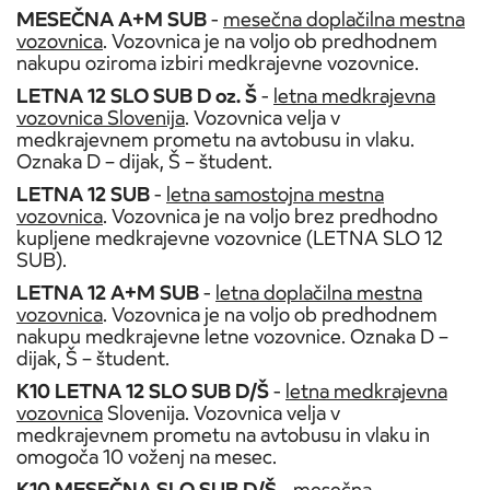
MESEČNA A+M SUB
-
mesečna doplačilna mestna
vozovnica
. Vozovnica je na voljo ob predhodnem
nakupu oziroma izbiri medkrajevne vozovnice.
LETNA 12 SLO SUB D oz. Š
-
letna medkrajevna
vozovnica Slovenija
. Vozovnica velja v
medkrajevnem prometu na avtobusu in vlaku.
Oznaka D – dijak, Š – študent.
LETNA 12 SUB
-
letna samostojna mestna
vozovnica
. Vozovnica je na voljo brez predhodno
kupljene medkrajevne vozovnice (LETNA SLO 12
SUB).
LETNA 12 A+M SUB
-
letna doplačilna mestna
vozovnica
. Vozovnica je na voljo ob predhodnem
nakupu medkrajevne letne vozovnice. Oznaka D –
dijak, Š – študent.
K10 LETNA 12 SLO SUB D/Š
-
letna medkrajevna
vozovnica
Slovenija. Vozovnica velja v
medkrajevnem prometu na avtobusu in vlaku in
omogoča 10 voženj na mesec.
K10 MESEČNA SLO SUB D/Š
-
mesečna