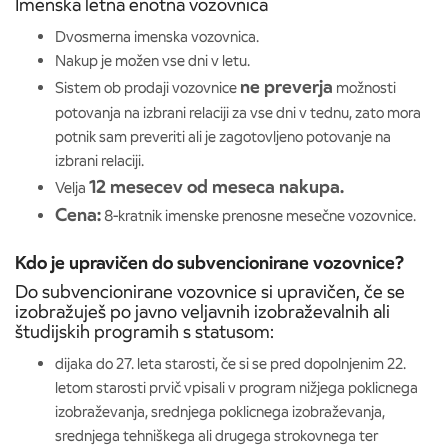
Imenska letna enotna vozovnica
Dvosmerna imenska vozovnica.
Nakup je možen vse dni v letu.
ne preverja
Sistem ob prodaji vozovnice
možnosti
potovanja na izbrani relaciji za vse dni v tednu, zato mora
potnik sam preveriti ali je zagotovljeno potovanje na
izbrani relaciji.
12 mesecev od meseca nakupa.
Velja
Cena:
8-kratnik imenske prenosne mesečne vozovnice.
Kdo je upravičen do subvencionirane vozovnice?
Do subvencionirane vozovnice si upravičen, če se
izobražuješ po javno veljavnih izobraževalnih ali
študijskih programih s statusom:
dijaka do 27. leta starosti, če si se pred dopolnjenim 22.
letom starosti prvič vpisali v program nižjega poklicnega
izobraževanja, srednjega poklicnega izobraževanja,
srednjega tehniškega ali drugega strokovnega ter