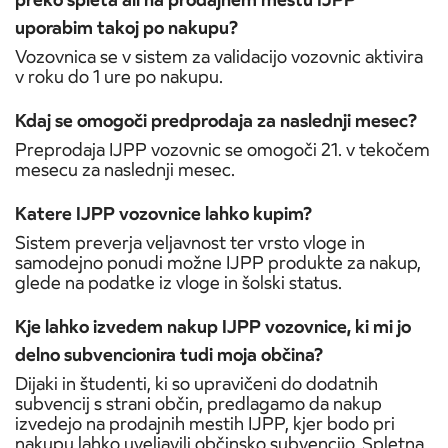
uporabim takoj po nakupu?
Vozovnica se v sistem za validacijo vozovnic aktivira
v roku do 1 ure po nakupu.
Kdaj se omogoči predprodaja za naslednji mesec?
Preprodaja IJPP vozovnic se omogoči 21. v tekočem
mesecu za naslednji mesec.
Katere IJPP vozovnice lahko kupim?
Sistem preverja veljavnost ter vrsto vloge in
samodejno ponudi možne IJPP produkte za nakup,
glede na podatke iz vloge in šolski status.
Kje lahko izvedem nakup IJPP vozovnice, ki mi jo
delno subvencionira tudi moja občina?
Dijaki in študenti, ki so upravičeni do dodatnih
subvencij s strani občin, predlagamo da nakup
izvedejo na prodajnih mestih IJPP, kjer bodo pri
nakupu lahko uveljavili občinsko subvencijo. Spletna