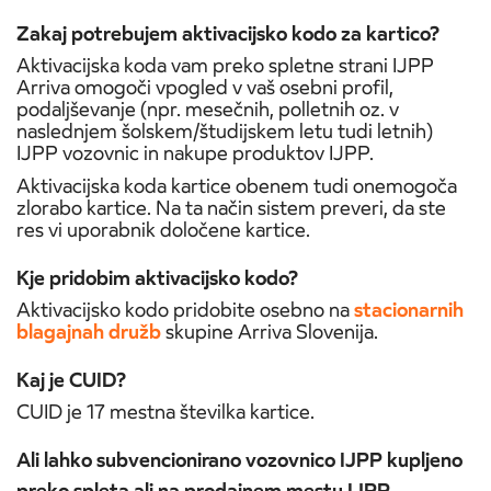
Zakaj potrebujem aktivacijsko kodo za kartico?
Aktivacijska koda vam preko spletne strani IJPP
Arriva omogoči vpogled v vaš osebni profil,
podaljševanje (npr. mesečnih, polletnih oz. v
naslednjem šolskem/študijskem letu tudi letnih)
IJPP vozovnic in nakupe produktov IJPP.
Aktivacijska koda kartice obenem tudi onemogoča
zlorabo kartice. Na ta način sistem preveri, da ste
res vi uporabnik določene kartice.
Kje pridobim aktivacijsko kodo?
Aktivacijsko kodo pridobite osebno na
stacionarnih
blagajnah družb
skupine Arriva Slovenija.
Kaj je CUID?
CUID je 17 mestna številka kartice.
Ali lahko subvencionirano vozovnico IJPP kupljeno
preko spleta ali na prodajnem mestu IJPP