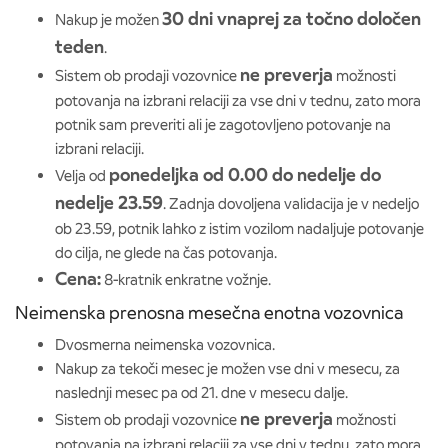
30 dni vnaprej za točno določen
Nakup je možen
teden
.
ne preverja
Sistem ob prodaji vozovnice
možnosti
potovanja na izbrani relaciji za vse dni v tednu, zato mora
potnik sam preveriti ali je zagotovljeno potovanje na
izbrani relaciji.
ponedeljka od 0.00 do nedelje do
Velja od
nedelje 23.59
. Zadnja dovoljena validacija je v nedeljo
ob 23.59, potnik lahko z istim vozilom nadaljuje potovanje
do cilja, ne glede na čas potovanja.
Cena:
8-kratnik enkratne vožnje.
Neimenska prenosna mesečna enotna vozovnica
Dvosmerna neimenska vozovnica.
Nakup za tekoči mesec je možen vse dni v mesecu, za
naslednji mesec pa od 21. dne v mesecu dalje.
ne preverja
Sistem ob prodaji vozovnice
možnosti
potovanja na izbrani relaciji za vse dni v tednu, zato mora