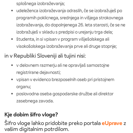
splošnega izobraževanja;
udeleženca izobraževanja odraslih, če se izobražuješ po
programih poklicnega, srednjega in višjega strokovnega
izobraževanja, do dopolnjenega 26. leta starosti, če se ne
izobražuješ v skladu s predpisi o urejanju trga dela;
študenta, in si vpisan v program višješolskega ali
visokošolskega izobraževanja prve ali druge stopnje;
in v Republiki Sloveniji ali tujini nisi:
v delovnem razmerju ali ne opravljaš samostojne
registrirane dejavnosti;
vpisan v evidenco brezposelnih oseb pri pristojnem
organu;
poslovodna oseba gospodarske družbe ali direktor
zasebnega zavoda.
Kje dobim šifro vloge?
Šifro vloge lahko pridobite preko portala
eUprave
z
vašim digitalnim potrdilom.