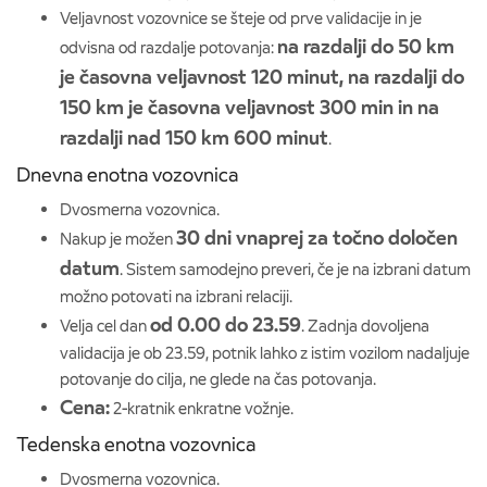
Veljavnost vozovnice se šteje od prve validacije in je
na razdalji do 50 km
odvisna od razdalje potovanja:
je časovna veljavnost 120 minut, na razdalji do
150 km je časovna veljavnost 300 min in na
razdalji nad 150 km 600 minut
.
Dnevna enotna vozovnica
Dvosmerna vozovnica.
30 dni vnaprej za točno določen
Nakup je možen
datum
. Sistem samodejno preveri, če je na izbrani datum
možno potovati na izbrani relaciji.
od 0.00 do 23.59
Velja cel dan
. Zadnja dovoljena
validacija je ob 23.59, potnik lahko z istim vozilom nadaljuje
potovanje do cilja, ne glede na čas potovanja.
Cena:
2-kratnik enkratne vožnje.
Tedenska enotna vozovnica
Dvosmerna vozovnica.