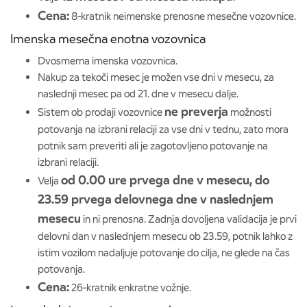
Cena:
8-kratnik neimenske prenosne mesečne vozovnice.
Imenska mesečna enotna vozovnica
Dvosmerna imenska vozovnica.
Nakup za tekoči mesec je možen vse dni v mesecu, za
naslednji mesec pa od 21. dne v mesecu dalje.
ne preverja
Sistem ob prodaji vozovnice
možnosti
potovanja na izbrani relaciji za vse dni v tednu, zato mora
potnik sam preveriti ali je zagotovljeno potovanje na
izbrani relaciji.
od 0.00 ure prvega dne v mesecu, do
Velja
23.59 prvega delovnega dne v naslednjem
mesecu
in ni prenosna. Zadnja dovoljena validacija je prvi
delovni dan v naslednjem mesecu ob 23.59, potnik lahko z
istim vozilom nadaljuje potovanje do cilja, ne glede na čas
potovanja.
Cena:
26-kratnik enkratne vožnje.