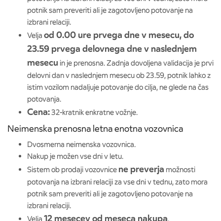
potnik sam preveriti ali je zagotovljeno potovanje na
izbrani relaciji.
od 0.00 ure prvega dne v mesecu, do
Velja
23.59 prvega delovnega dne v naslednjem
mesecu
in je prenosna. Zadnja dovoljena validacija je prvi
delovni dan v naslednjem mesecu ob 23.59, potnik lahko z
istim vozilom nadaljuje potovanje do cilja, ne glede na čas
potovanja.
Cena:
32-kratnik enkratne vožnje.
Neimenska prenosna letna enotna vozovnica
Dvosmerna neimenska vozovnica.
Nakup je možen vse dni v letu.
ne preverja
Sistem ob prodaji vozovnice
možnosti
potovanja na izbrani relaciji za vse dni v tednu, zato mora
potnik sam preveriti ali je zagotovljeno potovanje na
izbrani relaciji.
12 mesecev od meseca nakupa
Velja
.