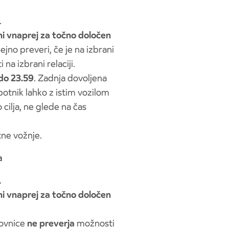
.
ni vnaprej za točno določen
jno preveri, če je na izbrani
a izbrani relaciji.
do 23.59
. Zadnja dovoljena
 potnik lahko z istim vozilom
 cilja, ne glede na čas
tne vožnje.
a
.
ni vnaprej za točno določen
zovnice
ne preverja
možnosti