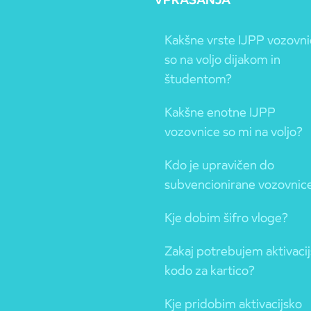
Kakšne vrste IJPP vozovn
so na voljo dijakom in
študentom?
Kakšne enotne IJPP
vozovnice so mi na voljo?
Kdo je upravičen do
subvencionirane vozovnic
Kje dobim šifro vloge?
Zakaj potrebujem aktivaci
kodo za kartico?
Kje pridobim aktivacijsko