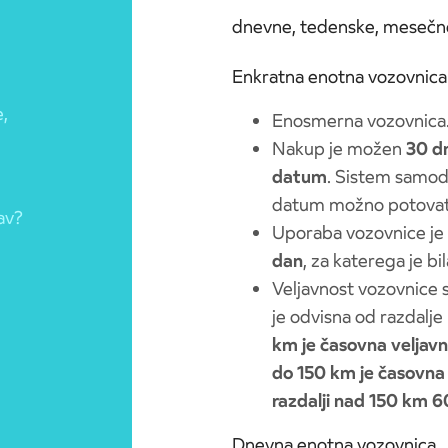
dnevne, tedenske, mesečne
Enkratna enotna vozovnica
,
Enosmerna vozovnica
Nakup je možen
30 d
datum
. Sistem samode
datum možno potovati n
av?
Uporaba vozovnice j
dan
, za katerega je bi
Veljavnost vozovnice s
je odvisna od razdalje
km je časovna veljavn
do 150 km je časovna 
razdalji nad 150 km 
Dnevna enotna vozovnica