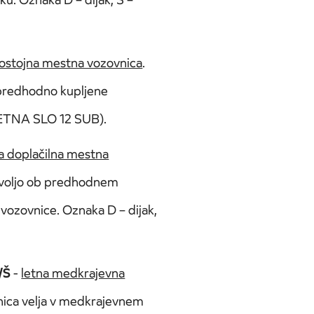
ostojna mestna vozovnica
.
 predhodno kupljene
ETNA SLO 12 SUB).
a doplačilna mestna
a voljo ob predhodnem
vozovnice. Oznaka D – dijak,
/Š
-
letna medkrajevna
nica velja v medkrajevnem