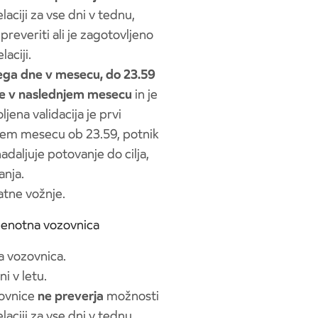
laciji za vse dni v tednu,
reveriti ali je zagotovljeno
laciji.
ega dne v mesecu, do 23.59
e v naslednjem mesecu
in je
jena validacija je prvi
jem mesecu ob 23.59, potnik
adaljuje potovanje do cilja,
anja.
atne vožnje.
 enotna vozovnica
 vozovnica.
i v letu.
zovnice
ne preverja
možnosti
laciji za vse dni v tednu,