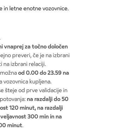
 in letne enotne vozovnice.
.
ni vnaprej za točno določen
jno preveri, če je na izbrani
a izbrani relaciji.
e možna
od 0.00 do 23.59 na
la vozovnica kupljena.
e šteje od prve validacije in
 potovanja:
na razdalji do 50
ost 120 minut, na razdalji
veljavnost 300 min in na
600 minut
.