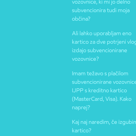
vozovnice, ki mi jo delno
subvencionira tudi moja
občina?
Ali lahko uporabljam eno
kartico za dve potrjeni vlo
izdajo subvencionirane
vozovnice?
Imam težavo s plačilom
subvencionirane vozovnic
IJPP s kreditno kartico
(MasterCard, Visa). Kako
naprej?
Kaj naj naredim, če izgubi
kartico?