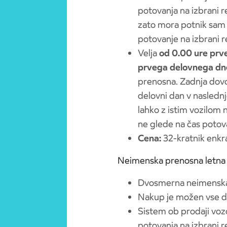
potovanja na izbrani re
zato mora potnik sam p
potovanje na izbrani re
Velja
od 0.00 ure prv
prvega delovnega dn
prenosna. Zadnja dovol
delovni dan v nasledn
lahko z istim vozilom n
ne glede na čas potov
Cena:
32-kratnik enkr
Neimenska prenosna letna
Dvosmerna neimenska
Nakup je možen vse dn
Sistem ob prodaji vo
potovanja na izbrani re