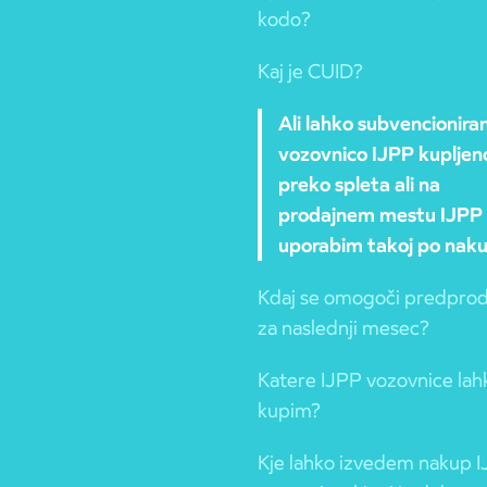
kodo?
Kaj je CUID?
Ali lahko subvencionira
vozovnico IJPP kupljen
preko spleta ali na
prodajnem mestu IJPP
uporabim takoj po nak
Kdaj se omogoči predprod
za naslednji mesec?
Katere IJPP vozovnice lah
kupim?
Kje lahko izvedem nakup 