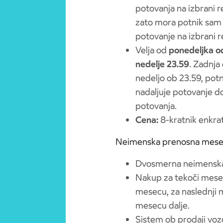
potovanja na izbrani re
zato mora potnik sam p
potovanje na izbrani re
Velja od
ponedeljka o
nedelje 23.59
. Zadnja 
nedeljo ob 23.59, potn
nadaljuje potovanje do
potovanja.
Cena:
8-kratnik enkra
Neimenska prenosna mese
Dvosmerna neimenska
Nakup za tekoči mese
mesecu, za naslednji 
mesecu dalje.
Sistem ob prodaji vo