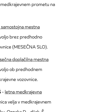
a v medkrajevnem prometu na
 samostojna mestna
a voljo brez predhodno
zovnice (MESEČNA SLO).
ečna doplačilna mestna
a voljo ob predhodnem
krajevne vozovnice.
Š
-
letna medkrajevna
nica velja v medkrajevnem
u. Oznaka D – dijak, Š –