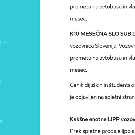
prometu na avtobusu in vl
mesec.
K10 MESEČNA SLO SUB 
gi za
vozovnica
Slovenija. Vozov
prometu na avtobusu in vl
mesec.
e
Cenik dijaških in študentsk
je objavljen na spletni stran
Kakšne enotne IJPP vozovn
m
Prek spletne prodaje ijpp.ar