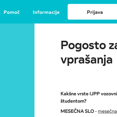
Pomoč
Informacije
Prijava
Pogosto z
vprašanja
Kakšne vrste IJPP vozovnic
študentom?
MESEČNA SLO
-
mesečna 