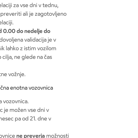
laciji za vse dni v tednu,
reveriti ali je zagotovljeno
laciji.
d 0.00 do nedelje do
dovoljena validacija je v
ik lahko z istim vozilom
 cilja, ne glede na čas
tne vožnje.
čna enotna vozovnica
 vozovnica.
c je možen vse dni v
mesec pa od 21. dne v
zovnice
ne preverja
možnosti