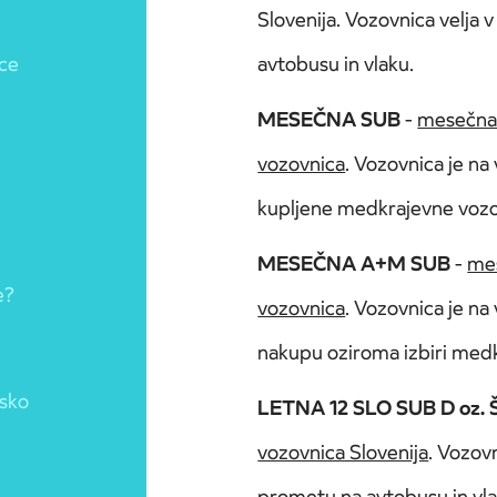
Slovenija. Vozovnica velj
ice
avtobusu in vlaku.
MESEČNA SUB
-
mesečna
vozovnica
. Vozovnica je n
kupljene medkrajevne vo
MESEČNA A+M SUB
-
mes
e?
vozovnica
. Vozovnica je n
nakupu oziroma izbiri med
jsko
LETNA 12 SLO SUB D oz. 
vozovnica Slovenija
. Vozov
prometu na avtobusu in vlak