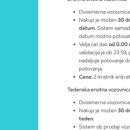
Dvosmerna vozovnica
Nakup je možen
30 d
datum
. Sistem samode
datum možno potovati n
Velja cel dan
od 0.00 
validacija je ob 23.59,
nadaljuje potovanje do
potovanja.
Cena:
2-kratnik enkra
Tedenska enotna vozovnic
Dvosmerna vozovnica
Nakup je možen
30 d
teden
.
Sistem ob prodaji vo