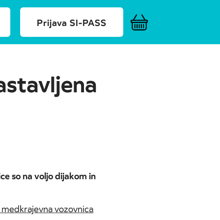
Prijava SI-PASS
astavljena
e so na voljo dijakom in
medkrajevna vozovnica