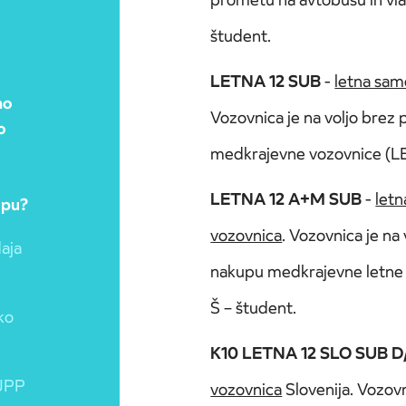
študent.
LETNA 12 SUB
-
letna sam
no
Vozovnica je na voljo brez
o
medkrajevne vozovnice (L
LETNA 12 A+M SUB
-
letn
upu?
vozovnica
. Vozovnica je n
aja
nakupu medkrajevne letne 
Š – študent.
ko
K10 LETNA 12 SLO SUB D
IJPP
vozovnica
Slovenija. Vozov